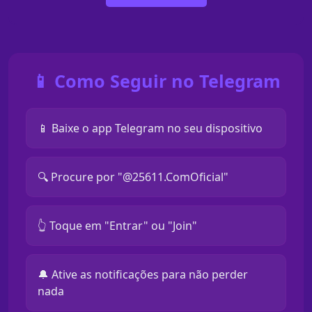
📱 Como Seguir no Telegram
📱 Baixe o app Telegram no seu dispositivo
🔍 Procure por "@25611.ComOficial"
👆 Toque em "Entrar" ou "Join"
🔔 Ative as notificações para não perder
nada