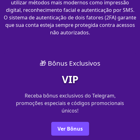
utilizar métodos mais modernos como impressão
digital, reconhecimento facial e autenticação por SMS.
O sistema de autenticação de dois fatores (2FA) garante
que sua conta esteja sempre protegida contra acessos
não autorizados.
🎁 Bônus Exclusivos
VIP
Receba bônus exclusivos do Telegram,
promoções especiais e códigos promocionais
únicos!
Ver Bônus