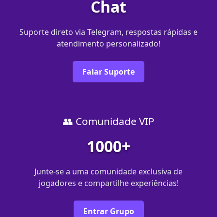
Chat
Suporte direto via Telegram, respostas rápidas e
atendimento personalizado!
Falar Suporte
👥 Comunidade VIP
1000+
Junte-se a uma comunidade exclusiva de
jogadores e compartilhe experiências!
Entrar Grupo