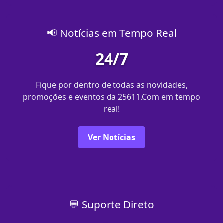
📢 Notícias em Tempo Real
24/7
Fique por dentro de todas as novidades,
promoções e eventos da 25611.Com em tempo
real!
Ver Notícias
💬 Suporte Direto