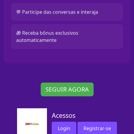
💬 Participe das conversas e interaja
🎁 Receba bônus exclusivos
automaticamente
SEGUIR AGORA
Acessos
Login
Registrar-se