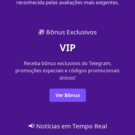
reconhecida pelas avaliações mais exigentes.
🎁 Bônus Exclusivos
VIP
Receba bônus exclusivos do Telegram,
promoções especiais e códigos promocionais
únicos!
Ver Bônus
📢 Notícias em Tempo Real