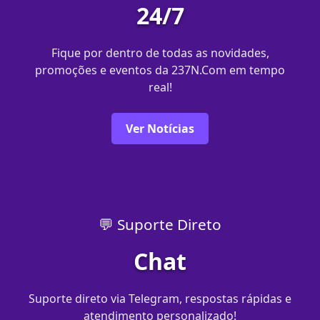
24/7
Fique por dentro de todas as novidades,
promoções e eventos da 237N.Com em tempo
real!
Ver Notícias
💬 Suporte Direto
Chat
Suporte direto via Telegram, respostas rápidas e
atendimento personalizado!