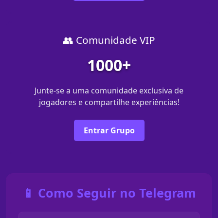
👥 Comunidade VIP
1000+
Junte-se a uma comunidade exclusiva de
jogadores e compartilhe experiências!
Entrar Grupo
📱 Como Seguir no Telegram