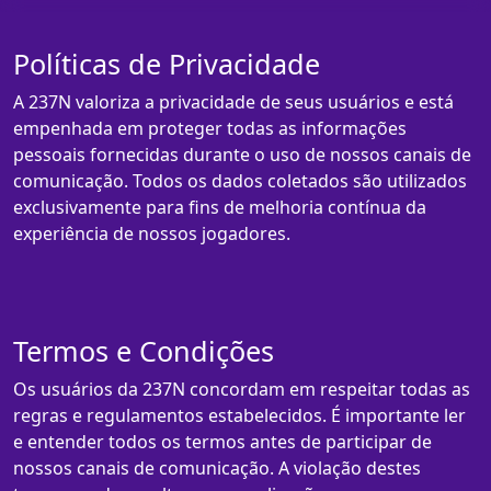
Políticas de Privacidade
A 237N valoriza a privacidade de seus usuários e está
empenhada em proteger todas as informações
pessoais fornecidas durante o uso de nossos canais de
comunicação. Todos os dados coletados são utilizados
exclusivamente para fins de melhoria contínua da
experiência de nossos jogadores.
Termos e Condições
Os usuários da 237N concordam em respeitar todas as
regras e regulamentos estabelecidos. É importante ler
e entender todos os termos antes de participar de
nossos canais de comunicação. A violação destes