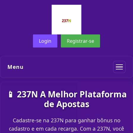
Login
Registrar-se
Menu
📱 237N A Melhor Plataforma
de Apostas
Cadastre-se na 237N para ganhar bônus no
cadastro e em cada recarga. Com a 237N, você