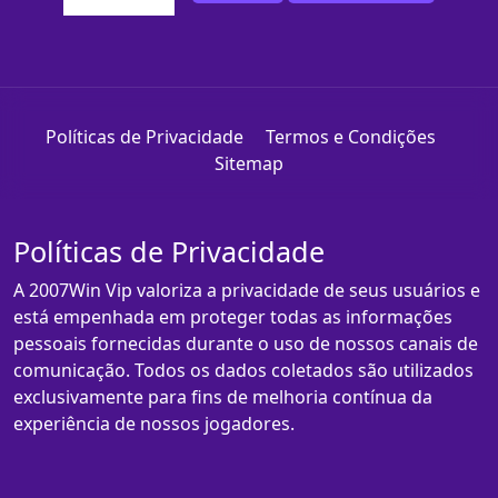
Políticas de Privacidade
Termos e Condições
Sitemap
Políticas de Privacidade
A 2007Win Vip valoriza a privacidade de seus usuários e
está empenhada em proteger todas as informações
pessoais fornecidas durante o uso de nossos canais de
comunicação. Todos os dados coletados são utilizados
exclusivamente para fins de melhoria contínua da
experiência de nossos jogadores.