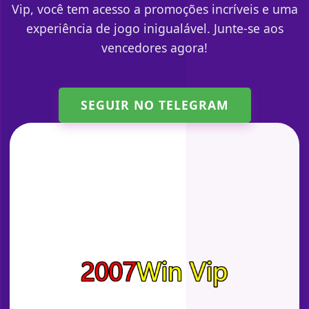
Vip, você tem acesso a promoções incríveis e uma
experiência de jogo inigualável. Junte-se aos
vencedores agora!
SEGUIR NO TELEGRAM