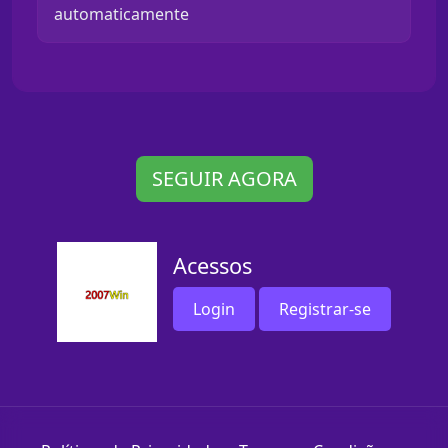
automaticamente
SEGUIR AGORA
Acessos
Login
Registrar-se