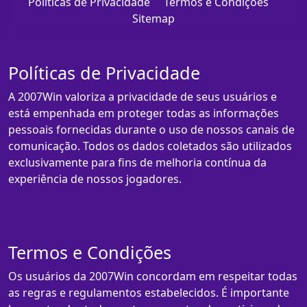
Políticas de Privacidade
Termos e Condições
Sitemap
Políticas de Privacidade
A 2007Win valoriza a privacidade de seus usuários e
está empenhada em proteger todas as informações
pessoais fornecidas durante o uso de nossos canais de
comunicação. Todos os dados coletados são utilizados
exclusivamente para fins de melhoria contínua da
experiência de nossos jogadores.
Termos e Condições
Os usuários da 2007Win concordam em respeitar todas
as regras e regulamentos estabelecidos. É importante