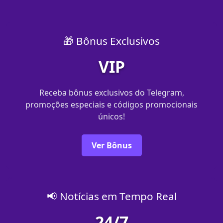
🎁 Bônus Exclusivos
VIP
Receba bônus exclusivos do Telegram,
promoções especiais e códigos promocionais
únicos!
Ver Bônus
📢 Notícias em Tempo Real
24/7