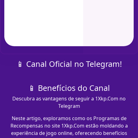
📱 Canal Oficial no Telegram!
📱 Benefícios do Canal
Descubra as vantagens de seguir a 1Xkp.Com no
Telegram
Neste artigo, exploramos como os Programas de
Recompensas no site 1Xkp.Com estão moldando a
experiência de jogo online, oferecendo benefícios