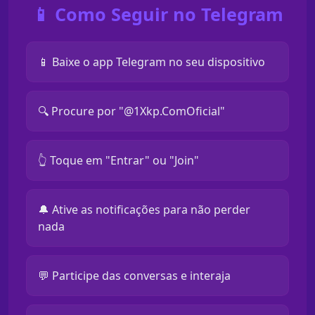
📱 Como Seguir no Telegram
📱 Baixe o app Telegram no seu dispositivo
🔍 Procure por "@1Xkp.ComOficial"
👆 Toque em "Entrar" ou "Join"
🔔 Ative as notificações para não perder
nada
💬 Participe das conversas e interaja