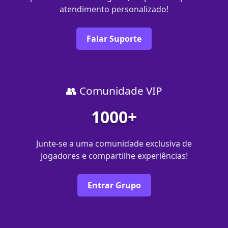
atendimento personalizado!
Falar Suporte
👥 Comunidade VIP
1000+
Junte-se a uma comunidade exclusiva de
jogadores e compartilhe experiências!
Entrar Grupo