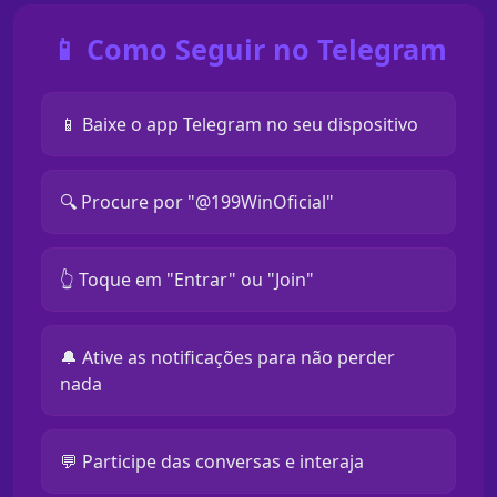
📱 Como Seguir no Telegram
📱 Baixe o app Telegram no seu dispositivo
🔍 Procure por "@199WinOficial"
👆 Toque em "Entrar" ou "Join"
🔔 Ative as notificações para não perder
nada
💬 Participe das conversas e interaja