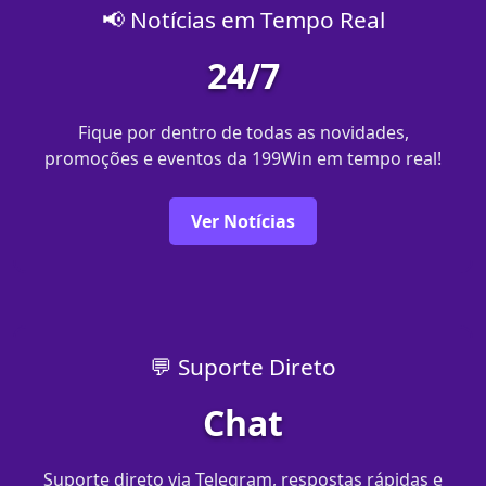
📢 Notícias em Tempo Real
24/7
Fique por dentro de todas as novidades,
promoções e eventos da 199Win em tempo real!
Ver Notícias
💬 Suporte Direto
Chat
Suporte direto via Telegram, respostas rápidas e