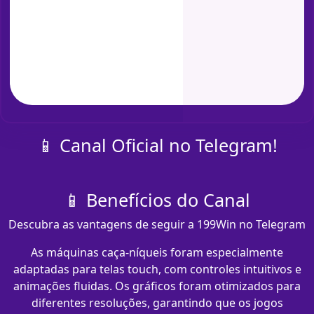
📱 Canal Oficial no Telegram!
📱 Benefícios do Canal
Descubra as vantagens de seguir a 199Win no Telegram
As máquinas caça-níqueis foram especialmente
adaptadas para telas touch, com controles intuitivos e
animações fluidas. Os gráficos foram otimizados para
diferentes resoluções, garantindo que os jogos