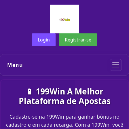
Login
Registrar-se
Menu
📱 199Win A Melhor
Plataforma de Apostas
Cadastre-se na 199Win para ganhar bônus no
cadastro e em cada recarga. Com a 199Win, você