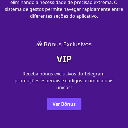
eliminando a necessidade de precisão extrema. O
sistema de gestos permite navegar rapidamente entre
diferentes seções do aplicativo.
🎁 Bônus Exclusivos
VIP
Receba bônus exclusivos do Telegram,
promoções especiais e códigos promocionais
únicos!
Ver Bônus