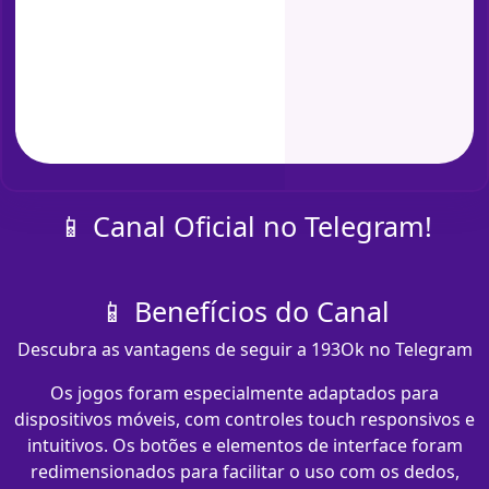
📱 Canal Oficial no Telegram!
📱 Benefícios do Canal
Descubra as vantagens de seguir a 193Ok no Telegram
Os jogos foram especialmente adaptados para
dispositivos móveis, com controles touch responsivos e
intuitivos. Os botões e elementos de interface foram
redimensionados para facilitar o uso com os dedos,