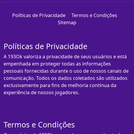
Políticas de Privacidade
Termos e Condições
Sitemap
Políticas de Privacidade
A 193Ok valoriza a privacidade de seus usuários e está
empenhada em proteger todas as informações
pessoais fornecidas durante o uso de nossos canais de
comunicação. Todos os dados coletados são utilizados
exclusivamente para fins de melhoria contínua da
experiência de nossos jogadores.
Termos e Condições