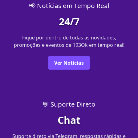
📢 Notícias em Tempo Real
24/7
Fique por dentro de todas as novidades,
promoções e eventos da 193Ok em tempo real!
Ver Notícias
💬 Suporte Direto
Chat
Suporte direto via Telegram, respostas rápidas e