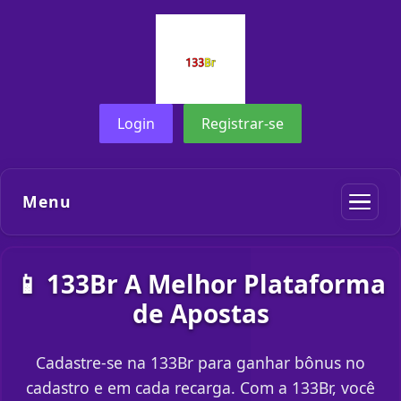
Login
Registrar-se
Menu
📱 133Br A Melhor Plataforma
de Apostas
Cadastre-se na 133Br para ganhar bônus no
cadastro e em cada recarga. Com a 133Br, você