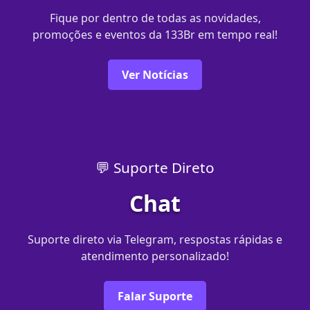
Fique por dentro de todas as novidades,
promoções e eventos da 133Br em tempo real!
Ver Notícias
💬 Suporte Direto
Chat
Suporte direto via Telegram, respostas rápidas e
atendimento personalizado!
Falar Suporte