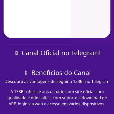
📱 Canal Oficial no Telegram!
📱 Benefícios do Canal
Descubra as vantagens de seguir a 133Br no Telegram
A 133Br oferece aos usuários um site oficial com
qualidade e odds altas, com suporte a download de
APP, login via web e acesso em vários dispositivos.