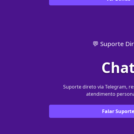
💬 Suporte Di
Cha
Suporte direto via Telegram, r
atendimento persona
Falar Suport