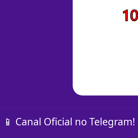
📱 Canal Oficial no Telegram!