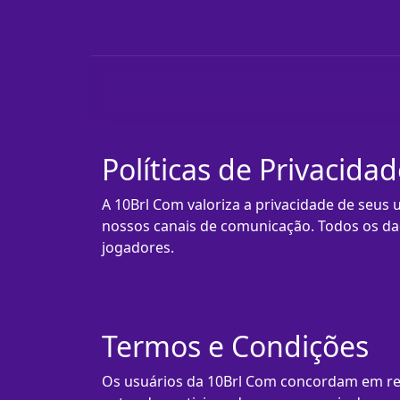
Políticas de Privacida
A 10Brl Com valoriza a privacidade de seus
nossos canais de comunicação. Todos os dad
jogadores.
Termos e Condições
Os usuários da 10Brl Com concordam em resp