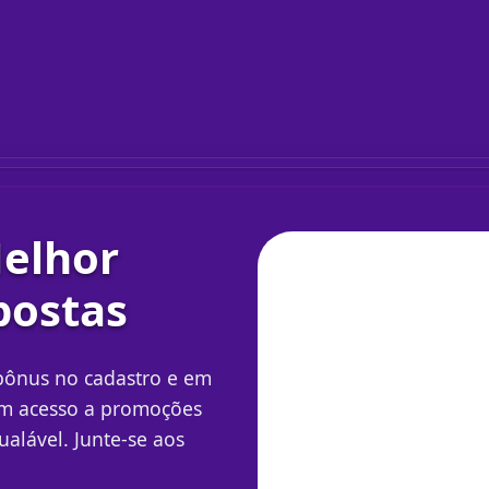
Melhor
postas
bônus no cadastro e em
em acesso a promoções
ualável. Junte-se aos