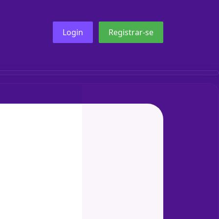
Login
Registrar-se