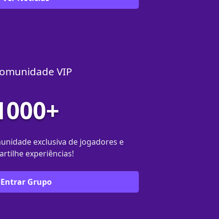
Comunidade VIP
1000+
unidade exclusiva de jogadores e
rtilhe experiências!
Entrar Grupo