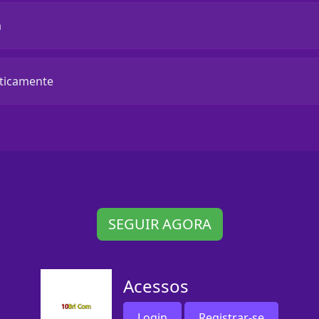
a
aticamente
SEGUIR AGORA
Acessos
Login
Registrar-se